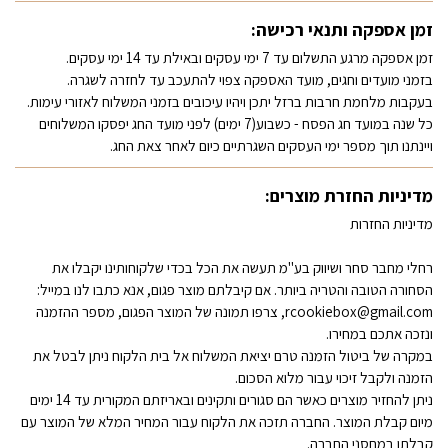
זמן אספקה ותנאי רכישה:
זמן אספקה מרגע התשלום עד 7 ימי עסקים ובאילת עד 14 ימי עסקים.
בזמני מועדים וחגים, מועד האספקה צפוי להתעכב עד לחזרה לשגרה.
בעקבות מלחמת חרבות ברזל יתכן ויהיו עיכובים בזמני המשלוח לאזורי עימות.
כל שנה במועד חג הפסח - כשבוע(7 ימים) לפני מועד החג יפסקו המשלוחים
ויינתנו תוך מספר ימי העסקים השגרתיים כיום לאחר צאת החג.
מדיניות החזרת מוצרים:
מדיניות החזרות
רחלי מחבר סחר ושיווק בע"מ תעשה את הכל בכדי שלקוחותינו יקבלו את
הסחורה הטובה והטריה ביותר. אם קיבלתם מוצר פגום, אנא כתבו לנו במייל:
rcookiebox@gmail.com, צרפו תמונה של המוצר הפגום, מספר ההזמנה
ונזכה אתכם במחירו.
במקרה של ביטול הזמנה טרם יציאת המשלוח אל בית הלקוח ניתן לבטל את
הזמנה ולקבל זיכוי עבור מלוא הסכום.
ניתן להחזיר מוצרים כאשר הם סגורים ותקינים ובאריזתם המקורית עד 14 ימים
מיום קבלת המוצר. החברה תזכה את הלקוח עבור המחיר המלא של המוצר עם
קבלתו במחסני החברה.