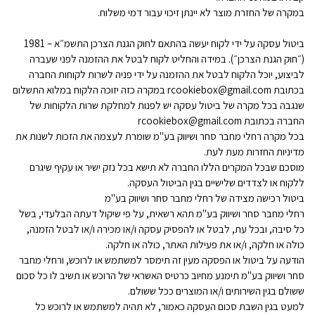
במקרה של החזרת מוצר לא יינתן זיכוי עבור דמי משלוח.
ביטול עסקה על ידי לקוח יעשה בהתאם לחוק הגנת הצרכן התשמ״א – 1981
(״חוק הגנת הצרכן״). במידה והחליט לקוח לבטל את ההזמנה לפני שעברה
לביצוע, יוכל הלקוח לבטל את ההזמנה על ידי פניה לשרות לקוחות החברה
בכתובת rcookiebox@gmail.com במקרה כזה יזוכה הלקוח במלוא התשלום
שנגבה בכל מקרה של ביטול עסקה יש לפנות למחלקת שרות הלקוחות של
החברה בכתובת rcookiebox@gmail.com
בכל מקרה רחלי מחבר סחר ושיווק בע"מ שומרת לעצמה את הזכות לשנות את
מדיניות החזרות מעת לעת.
מוסכם שבכל המקרים הללו החברה לא תישא בכל נזק ישיר או עקיף שיגרם
ללקוח או לצדדים שלישיים בגין הביטול העסקה.
ביטול רכישה מצידה של רחלי מחבר סחר ושיווק בע"מ
רחלי מחבר סחר ושיווק בע"מ תהא רשאית, על פי שיקול דעתה הבלעדי, בשל
כל סיבה, ובכל עת, לבטל או להפסיק עסקה ו/או מכירה ו/או לבטל הזמנה,
כולה או חלקה, ו/או את פעילות האתר, כולה או חלקה.
הודעה על ביטול או הפסקה מעין זה תימסר למשתמש או לרוכש, ורחלי מחבר
סחר ושיווק בע"מ תימנע מחיוב כרטיס האשראי של הרוכש או תשיב לו כל סכום
ששולם בגין השירותים ו/או המוצרים ככל ששולם.
למעט בגין השבת סכום העסקה כאמור, לא תהיה למשתמש או לרוכש כל