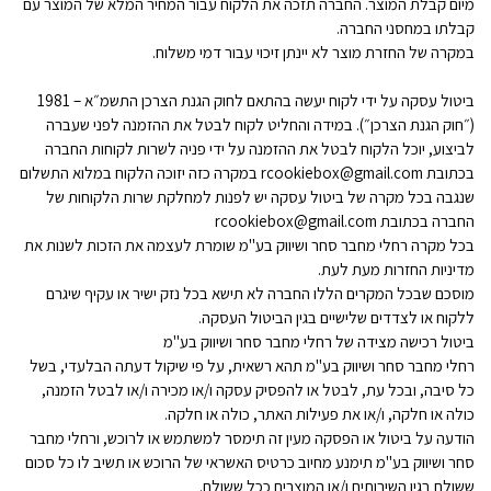
מיום קבלת המוצר. החברה תזכה את הלקוח עבור המחיר המלא של המוצר עם
קבלתו במחסני החברה.
במקרה של החזרת מוצר לא יינתן זיכוי עבור דמי משלוח.
ביטול עסקה על ידי לקוח יעשה בהתאם לחוק הגנת הצרכן התשמ״א – 1981
(״חוק הגנת הצרכן״). במידה והחליט לקוח לבטל את ההזמנה לפני שעברה
לביצוע, יוכל הלקוח לבטל את ההזמנה על ידי פניה לשרות לקוחות החברה
בכתובת rcookiebox@gmail.com במקרה כזה יזוכה הלקוח במלוא התשלום
שנגבה בכל מקרה של ביטול עסקה יש לפנות למחלקת שרות הלקוחות של
החברה בכתובת rcookiebox@gmail.com
בכל מקרה רחלי מחבר סחר ושיווק בע"מ שומרת לעצמה את הזכות לשנות את
מדיניות החזרות מעת לעת.
מוסכם שבכל המקרים הללו החברה לא תישא בכל נזק ישיר או עקיף שיגרם
ללקוח או לצדדים שלישיים בגין הביטול העסקה.
ביטול רכישה מצידה של רחלי מחבר סחר ושיווק בע"מ
רחלי מחבר סחר ושיווק בע"מ תהא רשאית, על פי שיקול דעתה הבלעדי, בשל
כל סיבה, ובכל עת, לבטל או להפסיק עסקה ו/או מכירה ו/או לבטל הזמנה,
כולה או חלקה, ו/או את פעילות האתר, כולה או חלקה.
הודעה על ביטול או הפסקה מעין זה תימסר למשתמש או לרוכש, ורחלי מחבר
סחר ושיווק בע"מ תימנע מחיוב כרטיס האשראי של הרוכש או תשיב לו כל סכום
ששולם בגין השירותים ו/או המוצרים ככל ששולם.