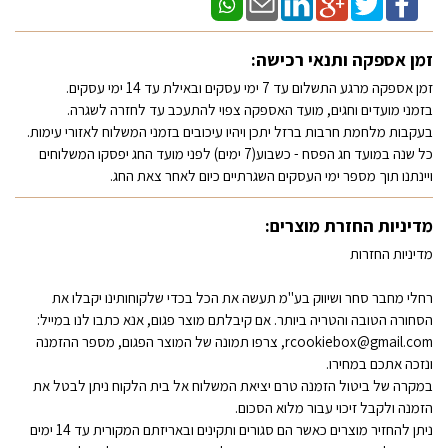
זמן אספקה ותנאי רכישה:
זמן אספקה מרגע התשלום עד 7 ימי עסקים ובאילת עד 14 ימי עסקים.
בזמני מועדים וחגים, מועד האספקה צפוי להתעכב עד לחזרה לשגרה.
בעקבות מלחמת חרבות ברזל יתכן ויהיו עיכובים בזמני המשלוח לאזורי עימות.
כל שנה במועד חג הפסח - כשבוע(7 ימים) לפני מועד החג יפסקו המשלוחים
ויינתנו תוך מספר ימי העסקים השגרתיים כיום לאחר צאת החג.
מדיניות החזרת מוצרים:
מדיניות החזרות
רחלי מחבר סחר ושיווק בע"מ תעשה את הכל בכדי שלקוחותינו יקבלו את
הסחורה הטובה והטריה ביותר. אם קיבלתם מוצר פגום, אנא כתבו לנו במייל:
rcookiebox@gmail.com, צרפו תמונה של המוצר הפגום, מספר ההזמנה
ונזכה אתכם במחירו.
במקרה של ביטול הזמנה טרם יציאת המשלוח אל בית הלקוח ניתן לבטל את
הזמנה ולקבל זיכוי עבור מלוא הסכום.
ניתן להחזיר מוצרים כאשר הם סגורים ותקינים ובאריזתם המקורית עד 14 ימים