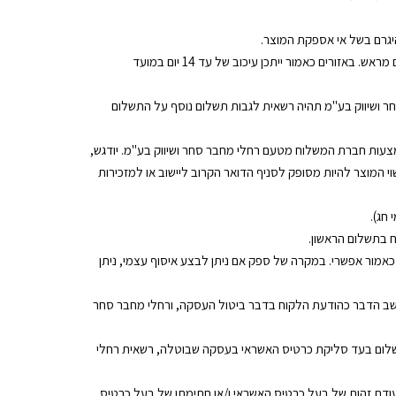
היגרם בשל אי אספקת המוצר.
באזורים המוגבלים לגישה, מכל סיבה שהיא, רחלי מחבר סחר ושיווק בע"מ תהיה רשאית להעמיד את המוצרים ללקוחות במקום סמוך מקובל, אשר יתואם מראש. באזורים כאמור ייתכן עיכוב של עד 14 יום במועד
חר ושיווק בע"מ תהיה רשאית לגבות תשלום נוסף על התשלום
עות חברת המשלוח מטעם רחלי מחבר סחר ושיווק בע"מ. יודגש,
י המוצר להיות מסופק לסניף הדואר הקרוב ליישוב או למזכירות
 חג).
 בתשלום הראשון.
אמור אפשרי. במקרה של ספק אם ניתן לבצע איסוף עצמי, ניתן
עד האמור, ייחשב הדבר כהודעת הלקוח בדבר ביטול העסקה, ורחלי מחבר סחר
תשלום בעד סליקת כרטיס האשראי בעסקה שבוטלה, רשאית רחלי
ודת זהות של בעל כרטיס האשראי ו/או חתימתו של בעל כרטיס