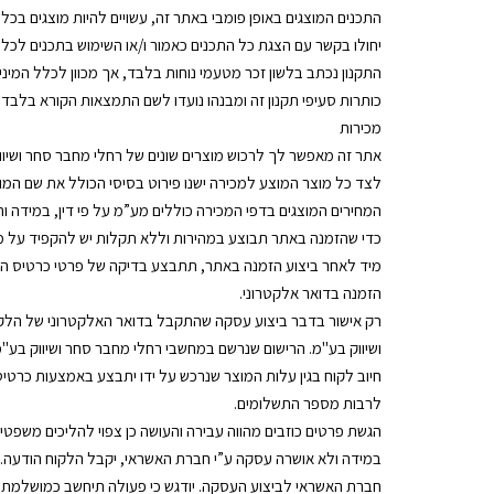
התכנים המוצגים באופן פומבי באתר זה, עשויים להיות מוצגים בכל מ
יחולו בקשר עם הצגת כל התכנים כאמור ו/או השימוש בתכנים לכל 
התקנון נכתב בלשון זכר מטעמי נוחות בלבד, אך מכוון לכלל המיני
כותרות סעיפי תקנון זה ומבנהו נועדו לשם התמצאות הקורא בלבד 
מכירות
אתר זה מאפשר לך לרכוש מוצרים שונים של רחלי מחבר סחר ושיו
לצד כל מוצר המוצע למכירה ישנו פירוט בסיסי הכולל את שם המוצר
המחירים המוצגים בדפי המכירה כוללים מע”מ על פי דין, במידה 
כדי שהזמנה באתר תבוצע במהירות וללא תקלות יש להקפיד על מס
מיד לאחר ביצוע הזמנה באתר, תתבצע בדיקה של פרטי כרטיס האשר
הזמנה בדואר אלקטרוני.
רק אישור בדבר ביצוע עסקה שהתקבל בדואר האלקטרוני של הלקוח
ושיווק בע"מ. הרישום שנרשם במחשבי רחלי מחבר סחר ושיווק בע"מ 
חיוב לקוח בגין עלות המוצר שנרכש על ידו יתבצע באמצעות כרטי
לרבות מספר התשלומים.
הגשת פרטים כוזבים מהווה עבירה והעושה כן צפוי להליכים משפטיים
במידה ולא אושרה עסקה ע”י חברת האשראי, יקבל הלקוח הודעה. 
חברת האשראי לביצוע העסקה. יודגש כי פעולה תיחשב כמושלמת 