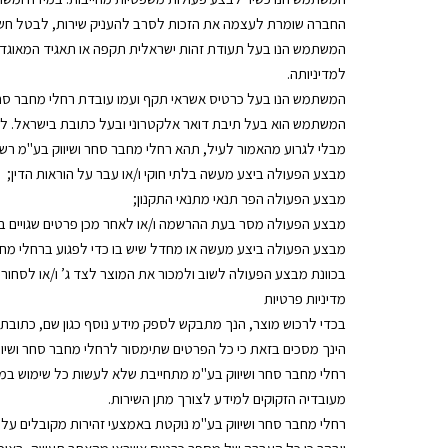
החברה שומרת לעצמה את הזכות לסרב להעניק שירות, לבטל חשבון ולבטל הזמנות על פ
המשתמש הנו בעל תעודת זהות ישראלית תקפה או תאגיד המאוגד וה
למדיניותה.
המשתמש הנו בעל כרטיס אשראי תקף ועמו עובדת רחלי מחבר סחר
המשתמש הוא בעל תיבת דואר אלקטרוני ובעל כתובת בישראל. לא
מבלי לגרוע מהאמור לעיל, תהא רחלי מחבר סחר ושיווק בע"מ 
מבצע הפעולה ביצע מעשה בלתי חוקי ו/או עבר על הוראות הדין;
מבצע הפעולה הפר תנאי מתנאי התקנון;
מבצע הפעולה מסר בעת ההרשמה ו/או לאחר מכן פרטים שגויים במ
מבצע הפעולה ביצע מעשה או מחדל שיש בו כדי לפגוע ברחלי מחבר
בכוונת מבצע הפעולה לשוב ולמכור את המוצר לצד ג’ ו/או לסחור ב
מדיניות פרטיות
בכדי לרכוש מוצר, הנך מתבקש לספק מידע נוסף כגון שם, כתובת,
הינך מסכים בזאת כי כל הפרטים שתימסור לרחלי מחבר סחר ושיוו
רחלי מחבר סחר ושיווק בע"מ מתחייבת שלא לעשות כל שימוש במי
מעובדיה הזקוקים למידע לצורך מתן השירות.
רחלי מחבר סחר ושיווק בע"מ נוקטת באמצעי זהירות מקובלים ע