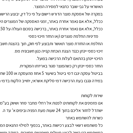
האשראי על גבי שובר כתנאי למסירה המוצר.
במקרה של אספקת מוצר הדורש רישום על פי כל דין, יבוצע הריש
ככלל, אלא אם נאמר אחרת באתר, זמני האספקה של המוצרים הינם תוך 7 ימי עסקים למעט אספקות לאזורים המוגב
ככלל, אלא אם נאמר אחרת באתר, ברכישה בסכום העולה על 150 ש”ח לא יחולו דמי משלוח. ברכישה מתחת ל150ש"ח יחולו דמי משלוח בסכום של 35 ש"ח.
מדיניות החלפת מוצרים ו/או החזר וזיכוי כספי
החלפת או החזרת מוצר תאושר ותבוצע לפי חוק, תוך בהצגת חשבונ
זיכוי כספי יינתן כנגד הצגת הוכחת קנייה כגון חשבונית מס.
הזיכוי יינתן בהתאם לעלות הרכישה בפועל.
החזר כספי יינתן רק כשהמוצר סגור באריזתו המקורית.
בביטול עסקה יגבו דמי ביטול בשיעור 5 אחוז מהעסקה או 100 שח לפי הגבוה.
במידה ונגבו בעת הרכישה דמי סליקת אשראי, יחוייב הלקוח בדמי
שירות לקוחות
ישתדל לחזור אליכם בתוך 24 שעות מעת הפניה ובימים א’ עד ה.
כשרות להשתמש באתר
כל משתמש רשאי לבצע רכישות באתר, בכפוף למילוי התנאים המצ
המשתמש הנו כשיר לבצע פעולות משפטיות מחייבות. במידה ומשתמש קטין (מתחת לגיל 18) או אינו זכאי לבצע פעולות משפטיות ללא אישור אפוטרופוס, יראו את