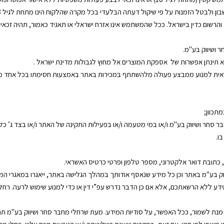
י שיקול דעתה הבלעדי בכל מקרה שהלקוח הינו מתחת לגיל 18 או אינו כשיר לבצע פעולות משפטיות מחייבות.
רשום כדין בישראל. ככל שהמשתמש אינו אזרח ישראלי או תאגיד כאמור, תהיה זכאית
 ושיווק בע"מ.
 תינתן אפשרות של אספקת המוצרים אל מחוץ לגבולות מדינת ישראל .
רשאית למנוע ממבצע פעולה מלהשתתף במכירות באתר באמצעות חסימתו בכל אחד מ
תכוון;
 סחר ושיווק בע"מ ו/או במי מטעמה ו/או בפעילות התקינה של האתר ו/או בצד ג’ כל
ו.
 כתובת דואר אלקטרוני, מספר טלפון ופרטי כרטיס האשראי.
ק בע"מ באתר וכן כל מידע שנאסף אודותך במהלך הגלישה באתר, ייאגרו במאגרי המי
דע ללא הרשאתכם, אלא אם כן הדבר נדרש עפ”י דין או כדי למנוע שימוש לרעה. רח
ל מנת לשמור, ככל האפשר, על סודיות המידע. מעת שרחלי מחבר סחר ושיווק בע"מ