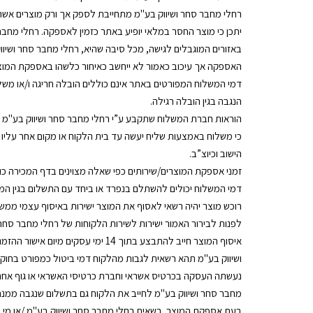
רחלי מחבר סחר ושיווק בע"מ מתחייבת לספק אך ורק מוצרים אש
יתכן כי מוצר החסר במלאי יופיע באתר כזמין לאספקה. רחלי מחב
האספקה אך עיכוב כאמור לא ייחשב כאיחור כלשהו באספקת המוצ
דמי המשלוח המפורטים באתר אינם כוללים הובלה חריגה ו/או משל
הנגבה בגין הובלה רגילה.
הוראות חברת המשלוח שתקבע ע”י רחלי מחבר סחר ושיווק בע"מ 
כי משלוח באמצעות שליח יעשה עד בית הלקוח או מקום אחר עליו תח
הישוב וכיוצ”ב.
זמני אספקת המוצרים/שירותים כפי שאלה מצוינים בדף המכירה כוללים
דמי המשלוח יכולים להשתלם בנפרד או ביחד עם התשלום בגין המ
רוכש מוצר יהיה רשאי לאסוף את המוצר ישירות באיסוף עצמי ממש
לפנות לבירור האמור ישירות לשירות הלקוחות של רחלי מחבר סחר 
איסוף המוצר חייב להתבצע בתוך 4
ושיווק בע"מ תהא רשאית לגבות מהלקוח דמי ביטול כמפורט בחוק 
נעשתה העסקה בכרטיס אשראי וחברת כרטיסי האשראי או גוף אחר
מחבר סחר ושיווק בע"מ לחייב את הלקוח גם בתשלום שנגבה ממנה
בעת אספקת המוצר, רשאית רחלי מחבר סחר ושיווק בע"מ /או מי 