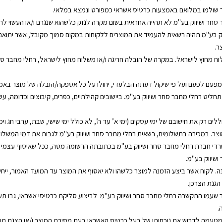
ר שולמו במלואם באמצעות כרטיס אשראי כמפורט ונמצא במלאי.
ר סחר ושיווק בע"מ לא תהייה אחראית בשום מקרה לנזק כלשהוא שנגרם ו/או העשוי ל
ר.
וח מחוץ לישראל. במקרה של הובלה חריגה ו/או משלוח מחוץ לישראל, רחלי מחבר ס
מפעם לפעם ועל פי שיקול דעתה הבלעדי, יחולו על כל אספקה/הובלה של מוצר באמצ
ליט רחלי מחבר סחר ושיווק בע"מ. ביישובים קהילתיים, כפרים, קיבוצים וכדומה, עשו
 רק את חישובם של ימי עסקים (ימי א’ עד ה’, לא כולל ימי שישי, שבת, ערבי חג וימי
וצר. במכירה בתשלומים, רשאית רחלי מחבר סחר ושיווק בע"מ לגבות את דמי המשלוח
רדי חברת רחלי מחבר סחר ושיווק בע"מ בכתובתה הרשומה מטה, ככל שאיסוף עצמי כ
ושיווק בע"מ.
1 ימי עסקים מיום אישור ההזמנה. לקוח אשר ביצע הזמנה למוצר כלשהו ולא יאסוף את המוצר עד המו
הגנת הצרכן.
 שעמו התקשרה רחלי מחבר סחר ושיווק בע"מ לביצוע סליקת כרטיסי אשראי, גבו 
.
מטעמה לדרוש את נוכחותו של בעל כרטיס האשראי בעת מסירת המוצר ו/או הצגת תע