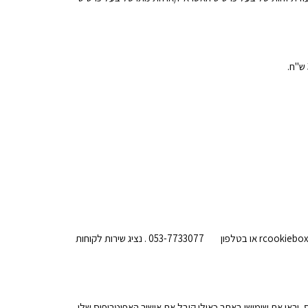
אנו מזמינים את לקוחותינו לפנות אל רחלי מחבר סחר ושיווק בע"מ בכל שאלה בנוגע לאתר או למוצרים המוצגים באתר: בדואר אלקטרוני rcookiebox@gmail.com או בטלפון 053-7733077 . נציג שירות לקוחות