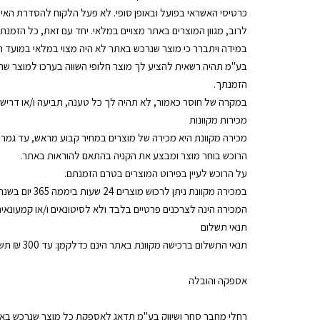
כרטיסי האשראי בפועל ובאופן סופי. לא פעל הלקוח להסדרת האישור בתוך 7 ימים ממועד קבלת ההודעה על סירוב חברות האשראי לאישור העסקה, תעמוד לרחלי מחבר סחר ושיווק בע"
לרוב, מגוון המוצרים באתר מצויים במלאי. יחד עם זאת, כל הזמ
במידה ויתברר כי מוצר שנרכש באתר לא היה מצוי במלאי במועד ר
בע"מ תהיה רשאית להציע לך מוצר חלופי השווה בערכו למוצר שהוז
הזמנתך.
במקרה של חוסר כאמור, לא תהיה לך כל טענה, תביעה ו/או דרישה, מ
מכירות מקוונות
מכירה מקוונת היא מכירה של מוצרים במחיר קבוע מראש, עד גמר 
הרוכש בוחר מוצר ומבצע את הקניה בהתאם להוראות באתר.
על הרוכש לעיין בפירוט המוצרים בטרם הזמנתם.
במכירה מקוונת ניתן לרכוש מוצרים 24 שעות ביממה 365 יום בשנה, עד גמר המלאי.
המכירה הינה לצרכנים פרטיים בלבד ולא לסיטונאים ו/או קמעונאים
תנאי תשלום
תנאי התשלום ברכישה מקוונת באתר הינם כדלקמן: עד 300 ₪ תשלום אחד. 301 שח ומעלה 3 תשלומים שווים.
אספקה והובל
רחלי מחבר סחר ושיווק בע"מ תדאג לאספקת כל מוצר שנרכש באת