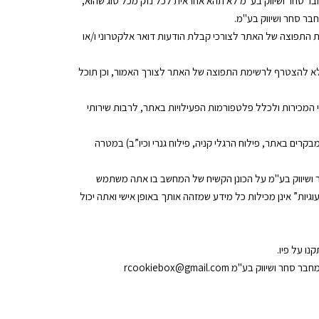
בר סחר ושיווק בע"מ לא תהא אחראית לכל נזק מכל סוג שהוא,
חבר סחר ושיווק בע"מ.
התפוצה של האתר לצורכי קבלת הודעות דואר אלקטרוני ו/או
שלא להצטרף לרשימת התפוצה של האתר לצורך האמור, וכן תוכל
וה הסכמה לקבלת תוכן שיווקי הנוגע לכלל סוגי המכירות ולכלל פלטפורמות הפעילויות באתר, לרבות שירותי
ים באתר, פילוח הרגלי קניה, פילוח גנרי וכיו”ב) במטרה
ם על ידי השרת של רחלי מחבר סחר ושיווק בע"מ על הכונן הקשיח של המחשב בו אתה משתמש
יות” אינן מכילות כל מידע שמזהה אותך באופן אישי ואתה יכול
מ rcookiebox@gmail.com