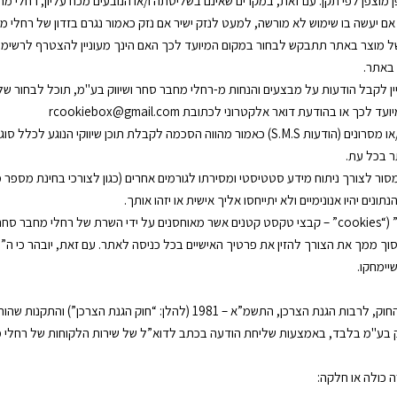
וצפן לפי תקן. עם זאת, במקרים שאינם בשליטתה ו/או הנובעים מכח עליון, רחלי מח
ו אם יעשה בו שימוש לא מורשה, למעט לנזק ישיר אם נזק כאמור נגרם בזדון של רחלי מ
 מוצר באתר תתבקש לבחור במקום המיועד לכך האם הינך מעוניין להצטרף לרשימת 
יין לקבל הודעות על מבצעים והנחות מ-רחלי מחבר סחר ושיווק בע"מ, תוכל לבחור 
ודעת דואר אלקטרוני לכתובת rcookiebox@gmail.com
דע: הסכמתך לקבלת הודעות שיווקיות מהאתר בדואר אלקטרוני ו/או מסרונים (הודעות S.M.S) כאמור מהו
ר בכל עת.
צורך ניתוח מידע סטטיסטי ומסירתו לגורמים אחרים (כגון לצורכי בחינת מספר מבקר
ים יהיו אנונימיים ולא יתייחסו אליך אישית או יזהו אותך.
רחלי מחבר סחר ושיווק בע"מ תהא רשאית לעשות שימוש ב”עוגיות” (“cookies” – קבצי טקסט קטנים אשר מאוחסני
 ממך את הצורך להזין את פרטיך האישיים בכל כניסה לאתר. עם זאת, יובהר כי ה”עוג
יימחקו.
1 (להלן: “חוק הגנת הצרכן”) והתקנות שהותקנו על פיו.
לבד, באמצעות שליחת הודעה בכתב לדוא”ל של שירות הלקוחות של רחלי מחבר סחר ושיווק בע"
 כולה או חלקה: