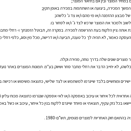
 במחיר המוצר ובין אם בתיאור המוצר;
 המשך המכירה, ביצועה או השתתפות במכירה באופן תקין;
ל מבצע ההזמנה ו/או מי מהם ו/או צד ג’ כלשהו;
וב ולמכור את המוצר שרכש לצד ג’ ו/או לסחור בו.
ת אותה ציין הלקוח בעת ההרשמה למכירה. במקרה זה, תבוטל הזמנתך ו- רחלי מחבר 
עסקה כאמור, לא תהיה לך כל טענה, תביעה ו/או דרישה, מכל מין וסוג, כלפי רחלי מ
וצרים שונים שלה בדרך נוחה, מהירה וקלה.
 כלשהו, לא יחייב הדבר את רחלי מחבר סחר ושיווק בע"מ. תמונות המוצרים באתר נוע
ישירים ומוחשיים בלבד שייגרמו למשתמש או לצד שלישי, כתוצאה משימוש או רכישה בא
אחראית לכל איחור או עיכוב באספקה ו/או לאי-אספקה שנגרמו כתוצאה מכוח עליון ו
יישאו בכל נזק עקיף, תוצאתי או מיוחד שייגרם ללקוח בגין כל איחור, עיכוב או כשל
התאם חוק האחריות למוצרים פגומים, תש”ם-1980 .