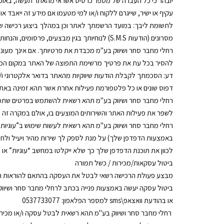
יובהר כי כל העברה של מספר כרטיס אשראי מהאתר תעשה, באופן מ
עקיף או ישיר, שייגרם ללקוח ו/או למי מטעמו אם מידע זה ייאבד א
לתשומת ליבך: במועד הרשמתך לאתר וכן במהלך ביצוע רכישה של
מסרונים (הודעות S.M.S) לנוחיותך בגין מבצעים, פרסומים, והנחות באתר.
רחלי מחבר סחר ושיווק בע"מ מכבדת את פרטיותך. אם אינך מעונ
להסיר בכל עת את פרטיך מרשימת התפוצה של האתר במקום המיועד לכך או בה
דפוס שונים או כל פלטפורמת פעילות אחרת אשר תהא זמינה באת
רחלי מחבר סחר ושיווק בע"מ תהא רשאית להשתמש בפרטים שתמסור ל
לשפר את פעילות האתר והשירותים המוצעים בו, אולם במקרה זה הנתונ
באמצעות הדפדפן שלך) על מנת לספק לך שירות מהיר ויעיל ולחסוך
לכוון את תוכנת הדפדפן שלך כך שלא ייקלטו במחשב “עוגיות” או ש
ביטול עסקאות/מכירות / כשל תמורה
מבצע פעולת הרכישה רשאי לבטל את העסקה בהתאם להוראות החוק, לרבות הגנת הצרכן, התשמ”א – 981
ביטול עסקה יעשה באמצעות פנייה בכתב לרחלי מחבר סחר ושיווק בע"מ ב
או בהודעת וואצאפ\sms למספר הפלאפון: 0537733077
רחלי מחבר סחר ושיווק בע"מ תהא רשאית לבטל עסקה ו/או מכירה