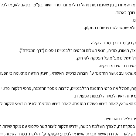
דיה אחרת, בין שהינם תחת ניהול רחלי מחבר סחר ושיווק בע"מ ובין אם לאו, או לכל צו
צורך כאמור.
ם.
ולא ישמשו לשם פרשנות התקנון.
וק בע"מ בדרך מהירה וקלה.
, תיאורו, מחירו, תנאי תשלום ופרטים רלבנטיים נוספים (“דף המכירה”).
וחל תשלום מע”מ על העסקה לפי חוק.
ירת פרטים מדוייקים.
אי ועם אישור ההזמנה ע”י חברות כרטיסי האשראי, תינתן הודעה מתאימה כי הפעול
, הכולל את פרטי ההזמנה הרלבנטיים, לרבות מספר ההזמנה, פרטי הלקוח ופרטי ה
יהווה ראיה לכאורה לנכונות הפעולות.
ס האשראי, לאחר ביצוע פעולת ההזמנה. לאחר ביצוע ההזמנה לא יהיה רשאי הלקוח לפ
 פליליים ואזרחיים.
במקרה זה, לצורך השלמת רכישה, יידרש הלקוח ליצור קשר טלפוני עם מוקד שירות ה
רק לאחר הסדרת אישור חברת האשראי לביצוע העסקה ע”י הלקוח. במקרה שכזה, יי