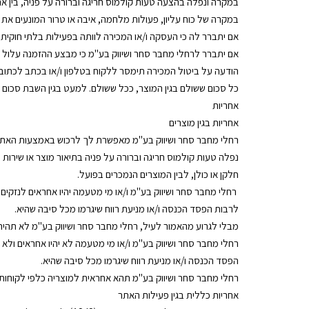
במקרה ונפלה בהצעה טעות קולמוס חריגה וברורה על פניה, בין אם
במקרה של כוח עליון, פעולות מלחמה, איבה או טרור המונעים את
אם יתברר לה כי העסקה ו/או המכירה לוותה בפעילות בלתי חוקית ש
אם יתברר לרחלי מחבר סחר ושיווק בע"מ כי מבצע ההזמנה עלול לש
הודעה על ביטול המכירה תימסר ללקוח בטלפון ו/או בכתב לכתוב
כל סכום ששולם בגין המוצר, ככל ששולם. למעט בגין השבת סכום ה
אחריות
אחריות בגין מוצרים
רחלי מחבר סחר ושיווק בע"מ מאפשרת לך לרכוש באמצעות האתר מ
נפלה טעות קולמוס חריגה וברורה על פניה בתיאור מוצר או שירות
חלקן או כולן, לבין המוצרים הנמכרים בפועל.
רחלי מחבר סחר ושיווק בע"מ ו/או מי מטעמה יהיו אחראים לנזקים 
לרבות הפסד הכנסה ו/או מניעת רווח שיגרמו מכל סיבה שהיא.
מבלי לגרוע מהאמור לעיל, רחלי מחבר סחר ושיווק בע"מ לא תהיה 
רחלי מחבר סחר ושיווק בע"מ ו/או מי מטעמה לא יהיו אחראים ולא 
הפסד הכנסה ו/או מניעת רווח שיגרמו מכל סיבה שהיא.
רחלי מחבר סחר ושיווק בע"מ תהא אחראית למוצריה כלפי לקוחותיה ב
אחריות כללית בגין פעילות האתר